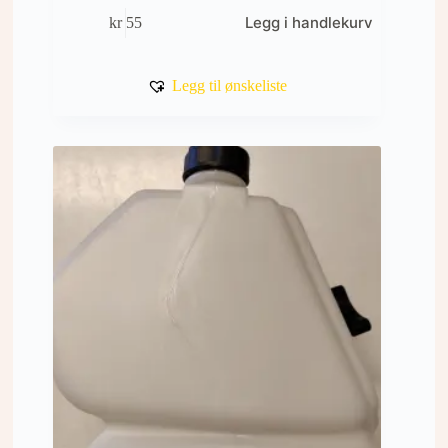
Legg i handlekurv
kr
55
Legg til ønskeliste