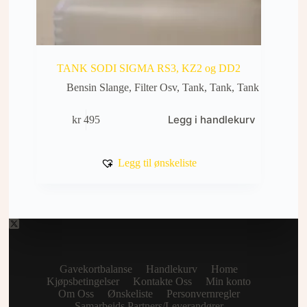
TANK SODI SIGMA RS3, KZ2 og DD2
Bensin Slange, Filter Osv
,
Tank
,
Tank
,
Tank
Legg i handlekurv
kr
495
Legg til ønskeliste
Gavekortbalanse
Handlekurv
Home
Kjøpsbetingelser
Kontakte Oss
Min konto
Om Oss
Ønskeliste
Personvernregler
Samarbeids Partners/Leverandører