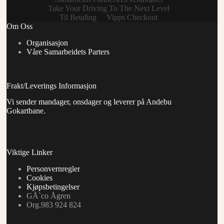
Take Your Driving To The Next Level
Til Betaling
Vipps Checkout
Om Oss
Organisasjon
Våre Samarbeidets Parters
Frakt/Leverings Informasjon
Vi sender mandager, onsdager og leverer på Andebu
Gokartbane.
Viktige Linker
Personvernregler
Cookies
Kjøpsbetingelser
GÅ`co Ågren
Org.983 924 824