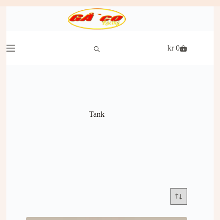
Hopp
til
innholdet
kr
0
Handlekurv
Tank