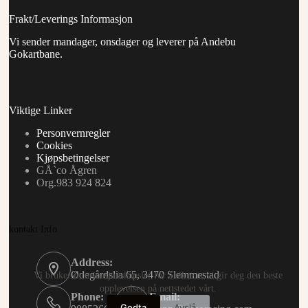
Frakt/Leverings Informasjon
Vi sender mandager, onsdager og leverer på Andebu
Gokartbane.
Viktige Linker
Personvernregler
Cookies
Kjøpsbetingelser
GÅ`co Ågren
Org.983 924 824
kontakt Info
Address:
Ødegårdslia 65, 3470 Slemmestad
Vi bruker informasjonskapsler for å sikre at vi gir deg den beste
opplevelsen på nettstedet vårt.
Phone:
Email:
Godta
Avslå