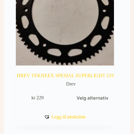
DREV TEKNEEX SPESIAL SUPERLIGHT 219
Drev
Dette
Velg alternativ
kr
229
produktet
har
flere
varianter.
Legg til ønskeliste
Alternativene
kan
velges