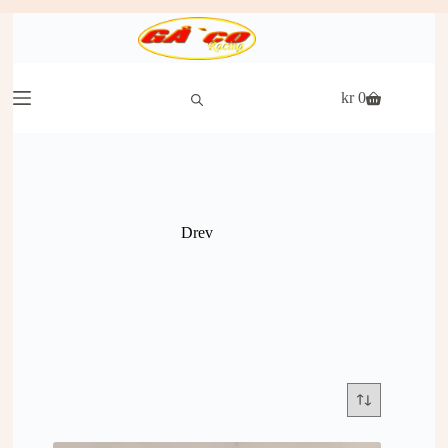
Hopp
til
innholdet
kr
0
Handlekurv
Drev