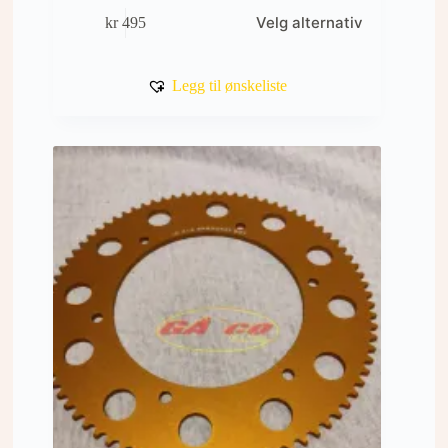
Dette
Velg alternativ
kr
495
produktet
har
flere
varianter.
Legg til ønskeliste
Alternativene
kan
velges
på
produktsiden