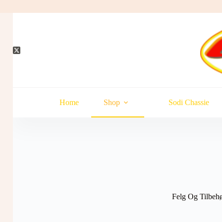
Hopp
til
innholdet
Home
Shop
Sodi Chassie
Felg Og Tilbeh