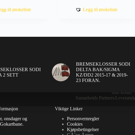
flere
til
varianter.
kr 820
egg til ønskeliste
Legg til ønskeliste
Alternativene
kan
velges
på
produktsiden
BREMSEKLOSSER SODI
SEKLOSSER SODI
DELTA BAK/SIGMA
 2 SETT
KZ/DD2 2015-17 & 2019-
23 FORAN.
Gavekortbalanse
Handlekurv
Min konto
Samarbeids Partners/Leverandø
formasjon
Viktige Linker
r, onsdager og
Personvernregler
 Gokartbane.
Cookies
Kjøpsbetingelser
GÅ`co Ågren