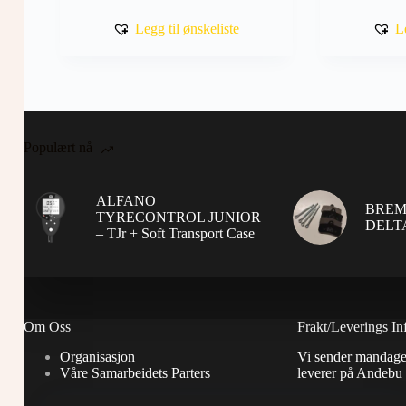
flere
til
varianter.
kr 120
Legg til ønskeliste
L
Alternativene
kan
velges
på
produktsiden
Populært nå
ALFANO
BREM
TYRECONTROL JUNIOR
DELTA
– TJr + Soft Transport Case
Om Oss
Frakt/Leverings In
Organisasjon
Vi sender mandage
Våre Samarbeidets Parters
leverer på Andebu