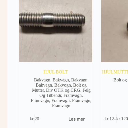
HJUL BOLT
HJULMUTTE
Bakvagn
,
Bakvagn
,
Bakvagn
,
Bolt og
Bakvagn
,
Bakvogn
,
Bolt og
Mutter
,
Div OTK og CRG
,
Felg
Og Tilbehør
,
Framvagn
,
Framvagn
,
Framvagn
,
Framvagn
,
Framvagn
Dette
Les mer
kr
20
kr
12
–
kr
12
produktet
Prisom
har
kr 12