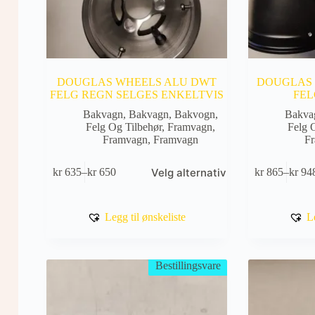
DOUGLAS WHEELS ALU DWT
DOUGLAS
FELG REGN SELGES ENKELTVIS
FELG
Bakvagn
,
Bakvagn
,
Bakvogn
,
Bakva
Felg Og Tilbehør
,
Framvagn
,
Felg 
Framvagn
,
Framvagn
F
Dette
Dette
Velg alternativ
kr
635
–
kr
650
kr
865
–
kr
94
produktet
produktet
Prisområde:
Prisom
har
har
kr 635
kr 865
flere
flere
til
til
varianter.
varianter.
kr 650
kr 948
Legg til ønskeliste
L
Alternativene
Alternativene
kan
kan
velges
velges
på
på
Bestillingsvare
produktsiden
produktsiden