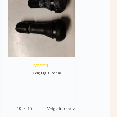
VENTIL
Felg Og Tilbehør
Dette
Velg alternativ
kr
10
–
kr
15
produktet
Prisområde:
har
kr 10