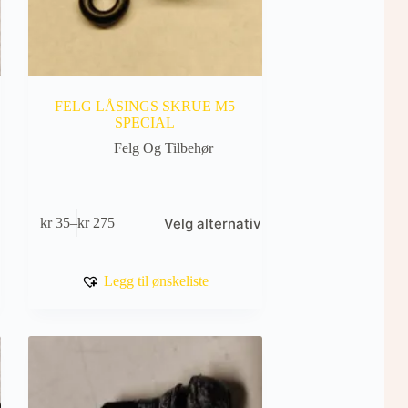
FELG LÅSINGS SKRUE M5
SPECIAL
Felg Og Tilbehør
Dette
Velg alternativ
kr
35
–
kr
275
produktet
Prisområde:
har
kr 35
flere
til
varianter.
kr 275
Legg til ønskeliste
Alternativene
kan
velges
på
produktsiden