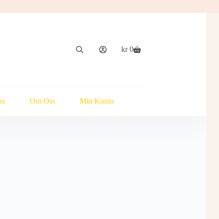
kr
0
Handlekurv
ss
Om Oss
Min Konto