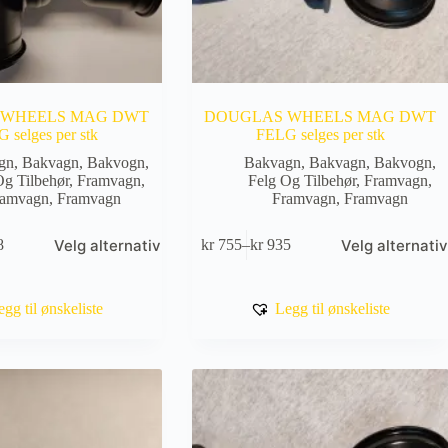
 WHEELS MAG DWT
DOUGLAS WHEELS MAG DWT
 selges per stk
FELG selges per stk
gn
,
Bakvagn
,
Bakvogn
,
Bakvagn
,
Bakvagn
,
Bakvogn
,
Og Tilbehør
,
Framvagn
,
Felg Og Tilbehør
,
Framvagn
,
ramvagn
,
Framvagn
Framvagn
,
Framvagn
Dette
Velg alternativ
Velg alternativ
8
kr
755
–
kr
935
produktet
råde:
Prisområde:
har
kr 755
flere
til
varianter.
kr 935
egg til ønskeliste
Legg til ønskeliste
Alternativene
kan
velges
på
produktsiden