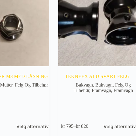
R M8 MED LÅSNING
TEKNEEX ALU SVART FELG
 Mutter
,
Felg Og Tilbehør
Bakvagn
,
Bakvagn
,
Felg Og
Tilbehør
,
Framvagn
,
Framvagn
Dette
Velg alternativ
Velg alternativ
0
kr
795
–
kr
820
produktet
råde:
Prisområde:
har
kr 795