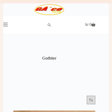
Hopp
til
innholdet
kr
0
Handlekurv
Godbiter