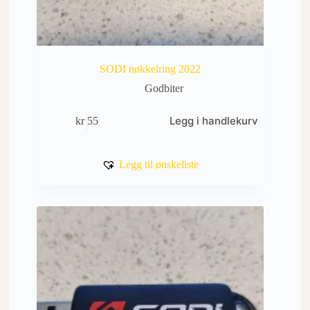
SODI nøkkelring 2022
Godbiter
Legg i handlekurv
kr
55
Legg til ønskeliste