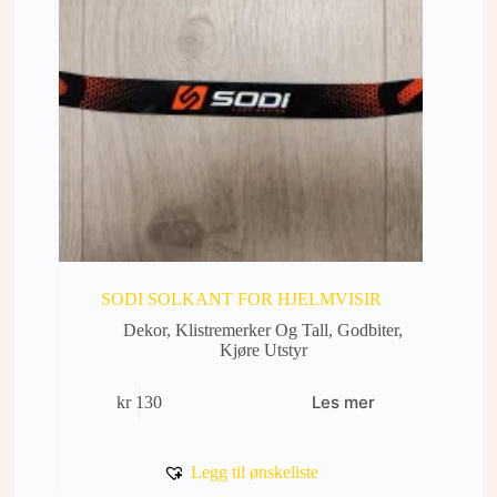
SODI SOLKANT FOR HJELMVISIR
Dekor, Klistremerker Og Tall
,
Godbiter
,
Kjøre Utstyr
Les mer
kr
130
Legg til ønskeliste