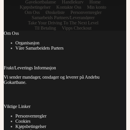
Gavekortbalanse
Handlekurv
Home
Kjøpsbetingelser
Kontakte Oss
Min konto
Om Oss
Ønskeliste
Personvernregler
Samarbeids Partners/Leverandører
Take Your Driving To The Next Level
Til Betaling
Vipps Checkout
Om Oss
Organisasjon
Våre Samarbeidets Parters
Frakt/Leverings Informasjon
Vi sender mandager, onsdager og leverer på Andebu
Gokartbane.
Viktige Linker
Personvernregler
Cookies
Kjøpsbetingelser