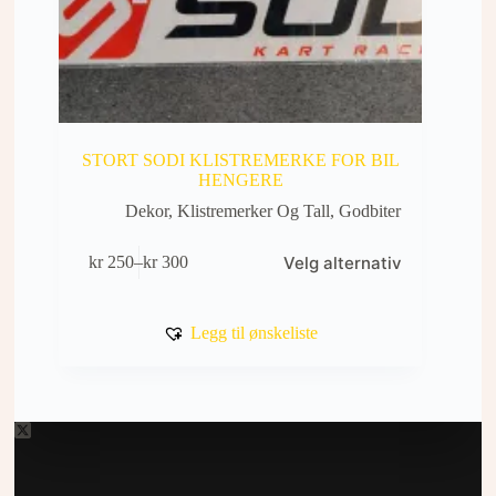
STORT SODI KLISTREMERKE FOR BIL
HENGERE
Dekor, Klistremerker Og Tall
,
Godbiter
Dette
Velg alternativ
kr
250
–
kr
300
produktet
Prisområde:
har
kr 250
flere
til
varianter.
kr 300
Legg til ønskeliste
Alternativene
kan
velges
på
produktsiden