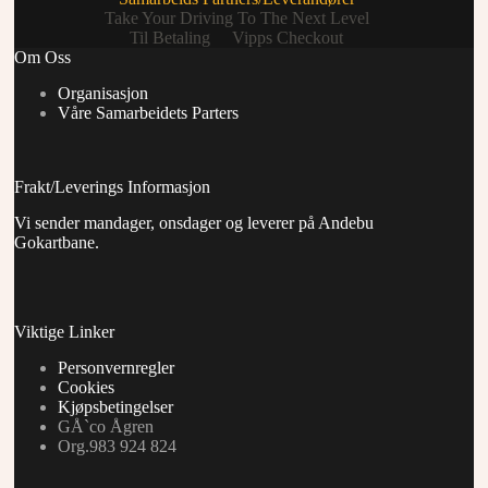
Take Your Driving To The Next Level
Til Betaling
Vipps Checkout
Om Oss
Organisasjon
Våre Samarbeidets Parters
Frakt/Leverings Informasjon
Vi sender mandager, onsdager og leverer på Andebu
Gokartbane.
Viktige Linker
Personvernregler
Cookies
Kjøpsbetingelser
GÅ`co Ågren
Org.983 924 824