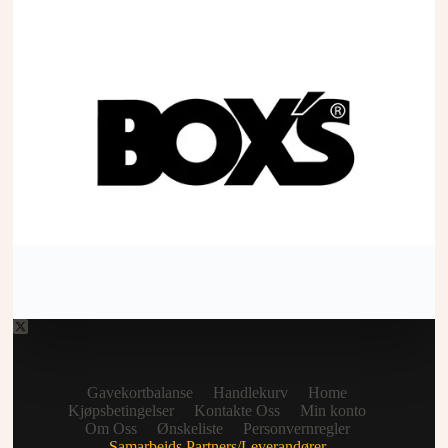
Gavekortbalanse
Handlekurv
Home
Kjøpsbetingelser
Kontakte Oss
Min konto
Om Oss
Ønskeliste
Personvernregler
Samarbeids Partners/Leverandører