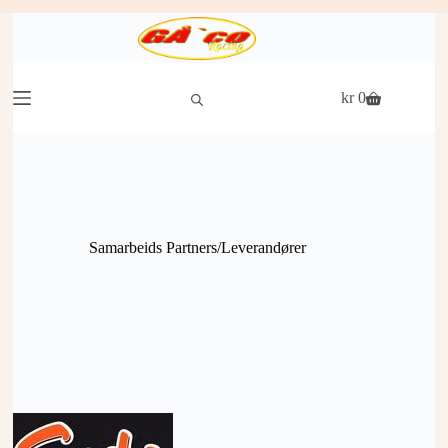
Hopp
til
innholdet
kr
0
Handlekurv
Samarbeids Partners/Leverandører