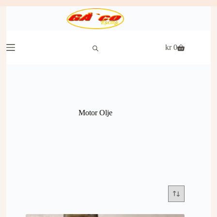
Hopp
til
innholdet
kr
0
Handlekurv
Motor Olje