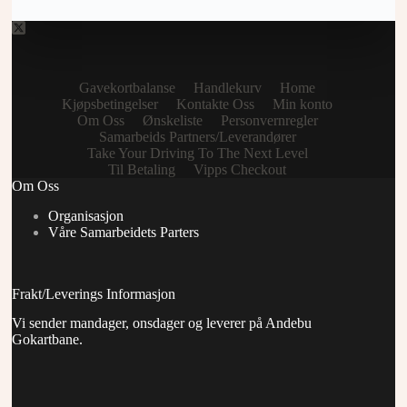
Gavekortbalanse
Handlekurv
Home
Kjøpsbetingelser
Kontakte Oss
Min konto
Om Oss
Ønskeliste
Personvernregler
Samarbeids Partners/Leverandører
Take Your Driving To The Next Level
Til Betaling
Vipps Checkout
Om Oss
Organisasjon
Våre Samarbeidets Parters
Frakt/Leverings Informasjon
Vi sender mandager, onsdager og leverer på Andebu
Gokartbane.