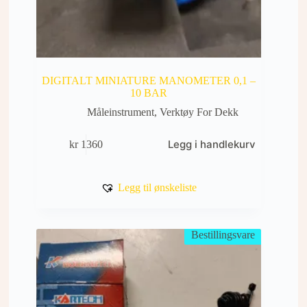
DIGITALT MINIATURE MANOMETER 0,1 –
10 BAR
Måleinstrument
,
Verktøy For Dekk
Legg i handlekurv
kr
1360
Legg til ønskeliste
Bestillingsvare