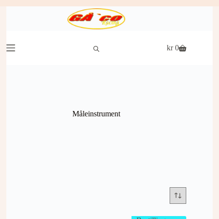
Hopp
til
innholdet
kr
0
Handlekurv
Måleinstrument