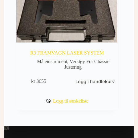
R3 FRAMVAGN LASER SYSTEM
Måleinstrument
,
Verktøy For Chassie
Justering
Legg i handlekurv
kr
3655
Legg til ønskeliste