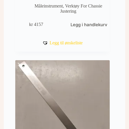
Måleinstrument
,
Verktøy For Chassie
Justering
Legg i handlekurv
kr
4157
Legg til ønskeliste