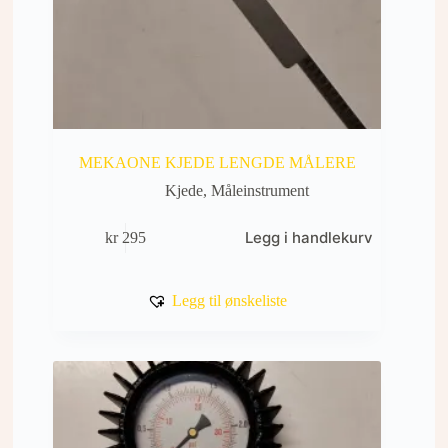
MEKAONE KJEDE LENGDE MÅLERE
Kjede
,
Måleinstrument
Legg i handlekurv
kr
295
Legg til ønskeliste