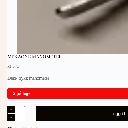
MEKAONE MANOMETER
kr
575
Dekk trykk manometer
2 på lager
MEKAONE
MANOMETER
Legg i h
antall