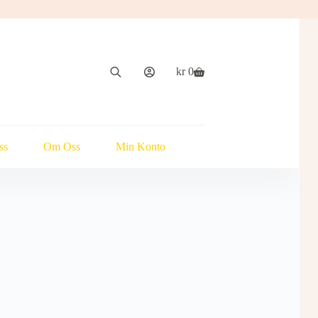
kr
0
Handlekurv
ss
Om Oss
Min Konto