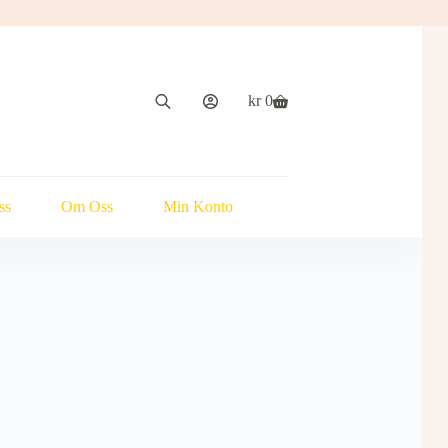
kr
0
Handlekurv
ss
Om Oss
Min Konto