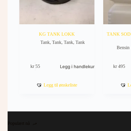
KG TANK LOKK
TANK SODI
Tank
,
Tank
,
Tank
,
Tank
Bensin 
Legg i handlekurv
kr
55
kr
495
Legg til ønskeliste
L
Populært nå