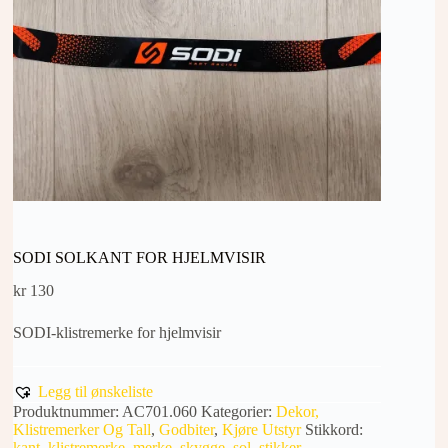
SODI SOLKANT FOR HJELMVISIR
kr
130
SODI-klistremerke for hjelmvisir
Legg til ønskeliste
Produktnummer:
AC701.060
Kategorier:
Dekor,
Klistremerker Og Tall
,
Godbiter
,
Kjøre Utstyr
Stikkord:
kant
,
klistremerke
,
merke
,
skygge
,
sol
,
stikker