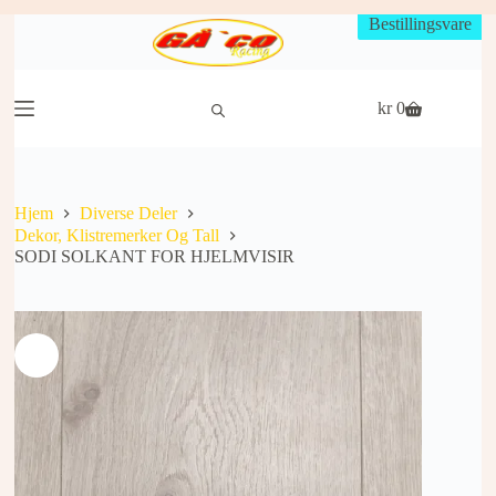
Hopp
Bestillingsvare
til
innholdet
kr
0
Handlekurv
Hjem
Diverse Deler
Dekor, Klistremerker Og Tall
SODI SOLKANT FOR HJELMVISIR