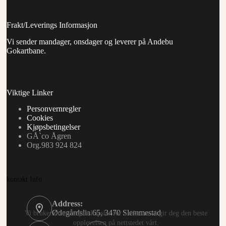
Frakt/Leverings Informasjon
Vi sender mandager, onsdager og leverer på Andebu
Gokartbane.
Viktige Linker
Personvernregler
Cookies
Kjøpsbetingelser
GÅ`co Ågren
Org.983 924 824
kontakt Info
Address:
Ødegårdslia 65, 3470 Slemmestad
Vi bruker informasjonskapsler for å sikre at vi gir deg den beste
opplevelsen på nettstedet vårt.