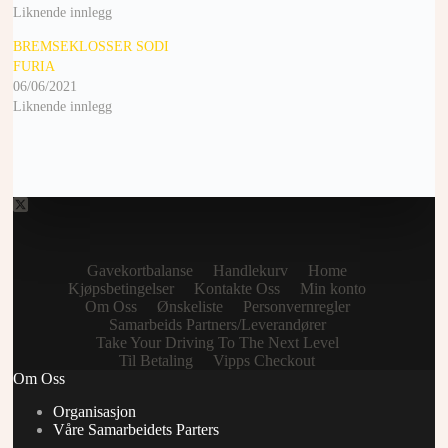
Liknende innlegg
BREMSEKLOSSER SODI
FURIA
06/06/2021
Liknende innlegg
Gavekortbalanse
Handlekurv
Home
Kjøpsbetingelser
Kontakte Oss
Min konto
Om Oss
Ønskeliste
Personvernregler
Samarbeids Partners/Leverandører
Take Your Driving To The Next Level
Til Betaling
Vipps Checkout
Om Oss
Organisasjon
Våre Samarbeidets Parters