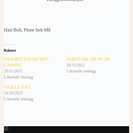
Hjul Bolt, Pinne bolt M8
Relatert
HJULMUTTER M8 MED
SKRUE FHC M6 OG M8
LÅSNING
16/11/2021
10/11/2021
Liknende innlegg
Liknende innlegg
TRALLE HJUL
14/10/2023
Liknende innlegg