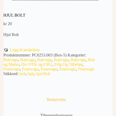
HJUL BOLT
kr
20
Hjul Bolt
Legg til ønskeliste
Produktnummer:
PC0253.003 (Box-5)
Kategorier:
Bakvagn
,
Bakvagn
,
Bakvagn
,
Bakvagn
,
Bakvogn
,
Bolt
og Mutter
,
Div OTK og CRG
,
Felg Og Tilbehør
,
Framvagn
,
Framvagn
,
Framvagn
,
Framvagn
,
Framvagn
Stikkord:
bolt
,
hjul
,
hjul Bolt
Beskrivelse
Tilleggsinformasjon