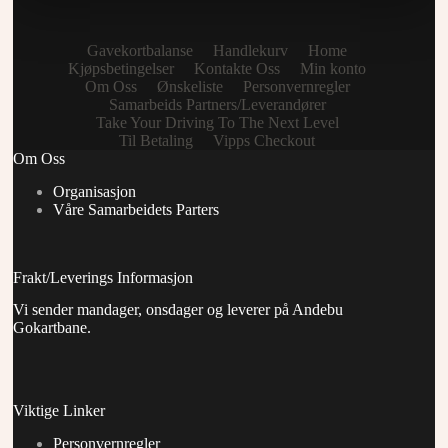
Gavekortbalanse
Handlekurv
Home
Kjøpsbetingelser
Kontakte Oss
Min konto
Om Oss
Ønskeliste
Personvernregler
Samarbeids Partners/Leverandører
Take Your Driving To The Next Level
Til Betaling
Vipps Checkout
Om Oss
Organisasjon
Våre Samarbeidets Parters
Frakt/Leverings Informasjon
Vi sender mandager, onsdager og leverer på Andebu
Gokartbane.
Viktige Linker
Personvernregler