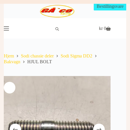
Hopp
Bestillingsvare
til
innholdet
kr
0
Handlekurv
Hjem
Sodi chassie deler
Sodi Sigma DD2
Bakvagn
HJUL BOLT