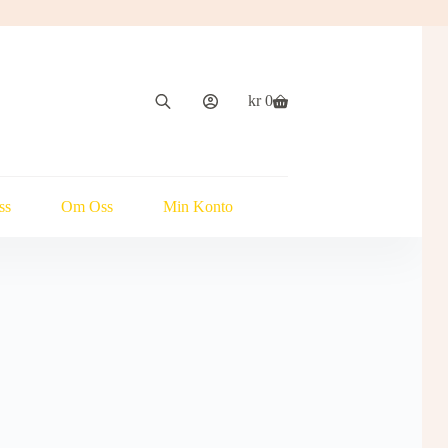
kr
0
Handlekurv
ss
Om Oss
Min Konto