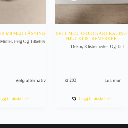
R M8 MED LÅSNING
SETT MED 4 SODI KART RACING
HJUL KLISTREMERKER
 Mutter
,
Felg Og Tilbehør
Dekor, Klistremerker Og Tall
Velg alternativ
Les mer
0
kr
203
råde:
egg til ønskeliste
Legg til ønskeliste