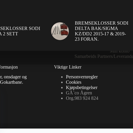
BREMSEKLOSSER SODI
SEKLOSSER SODI
DELTA BAK/SIGMA
 2 SETT
KZ/DD2 2015-17 & 2019-
23 FORAN.
Gavekortbalanse
Handlekurv
Min konto
Samarbeids Partners/Leverandø
formasjon
Viktige Linker
r, onsdager og
Personvernregler
 Gokartbane.
Cookies
Kjøpsbetingelser
GÅ`co Ågren
Org.983 924 824