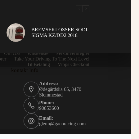
BREMSEKLOSSER SODI
SIGMA KZ/DD2 2018
Home
Kjøpsbetingelser
Kontakte Oss
Om Oss
Ønskeliste
Personvernregler
rer
Take Your Driving To The Next Level
Til Betaling
Vipps Checkout
kontakt Info
Address:
Ødegårdslia 65, 3470
Slemmestad
Phone:
90853660
Email:
glenn@gacoracing.com