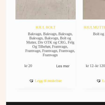
HJUL BOLT
HJULMUTTE
Bakvagn
,
Bakvagn
,
Bakvagn
,
Bolt og
Bakvagn
,
Bakvogn
,
Bolt og
Mutter
,
Div OTK og CRG
,
Felg
Og Tilbehør
,
Framvagn
,
Framvagn
,
Framvagn
,
Framvagn
,
Framvagn
Dette
Les mer
kr
20
kr
12
–
kr
12
produktet
Prisom
har
kr 12
flere
til
varianter.
kr 120
Legg til ønskeliste
L
Alternativene
kan
velges
på
produktsiden