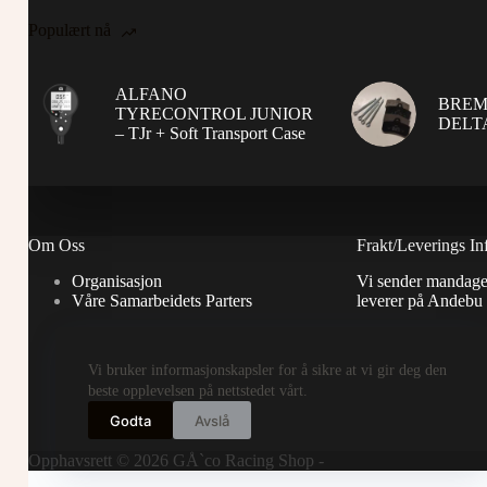
Populært nå
ALFANO
BREM
TYRECONTROL JUNIOR
DELTA
– TJr + Soft Transport Case
Om Oss
Frakt/Leverings In
Organisasjon
Vi sender mandage
Våre Samarbeidets Parters
leverer på Andebu
Vi bruker informasjonskapsler for å sikre at vi gir deg den
beste opplevelsen på nettstedet vårt.
Godta
Avslå
Opphavsrett © 2026 GÅ`co Racing Shop -