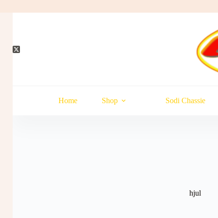
Hopp
til
innholdet
Home
Shop
Sodi Chassie
hjul