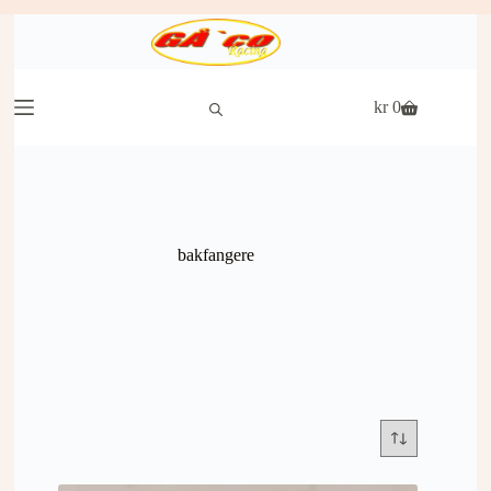
Hopp
til
innholdet
kr
0
Handlekurv
bakfangere