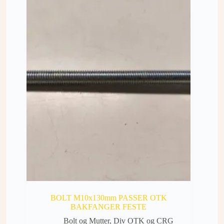
BOLT M10x130mm PASSER OTK
BAKFANGER FESTE
Bolt og Mutter
,
Div OTK og CRG