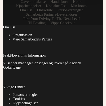
Gavekortbalanse
Handlekurv
Home
Kjøpsbetingelser
Kontakte Oss
Min konto
Om Oss
Ønskeliste
Personvernregler
Samarbeids Partners/Leverandører
Take Your Driving To The Next Level
Til Betaling
Vipps Checkout
Om Oss
Organisasjon
Våre Samarbeidets Parters
Frakt/Leverings Informasjon
Vi sender mandager, onsdager og leverer på Andebu
Gokartbane.
Viktige Linker
Personvernregler
Cookies
Kjøpsbetingelser