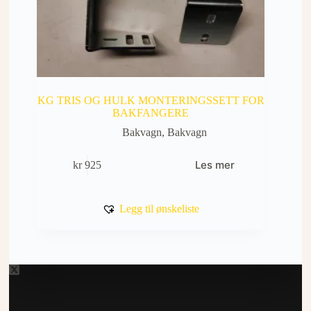
KG TRIS OG HULK MONTERINGSSETT FOR
BAKFANGERE
Bakvagn
,
Bakvagn
Les mer
kr
925
Legg til ønskeliste