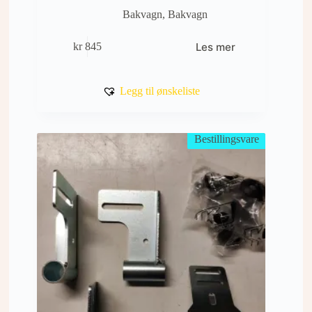
Bakvagn
,
Bakvagn
Les mer
kr
845
Legg til ønskeliste
Bestillingsvare