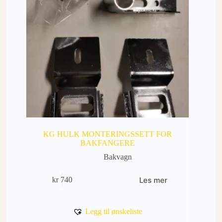
KG HULK MONTERINGSSETT FOR
BAKFANGERE
Bakvagn
Les mer
kr
740
Legg til ønskeliste