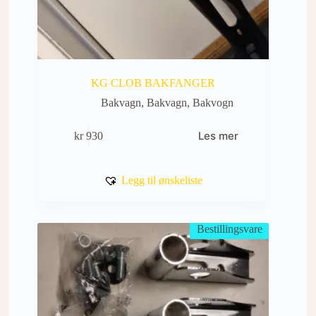
KG CLOB BAKFANGER
Bakvagn
,
Bakvagn
,
Bakvogn
Les mer
kr
930
Legg til ønskeliste
Bestillingsvare