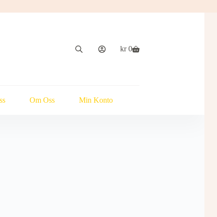
kr
0
Handlekurv
ss
Om Oss
Min Konto