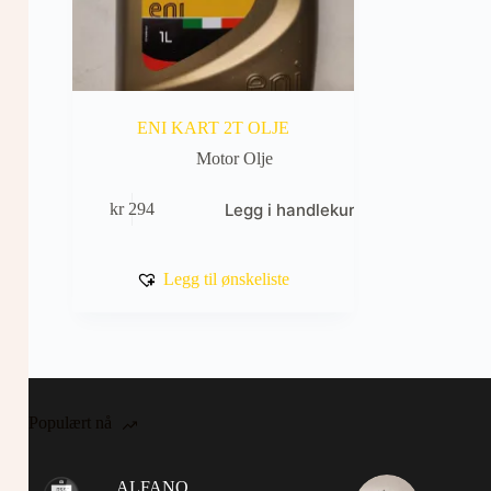
ENI KART 2T OLJE
Motor Olje
Legg i handlekurv
kr
294
Legg til ønskeliste
Populært nå
ALFANO