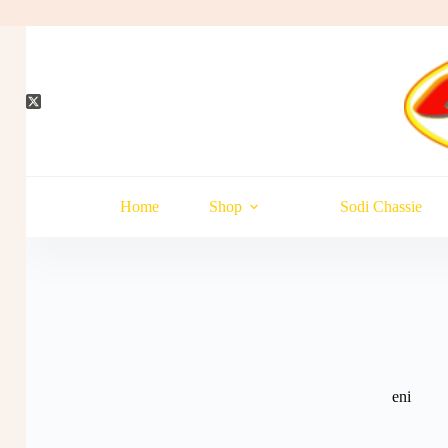
Hopp
til
innholdet
Home
Shop
Sodi Chassie
eni