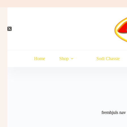
Hopp
til
innholdet
Home
Shop
Sodi Chassie
fremhjuls nav