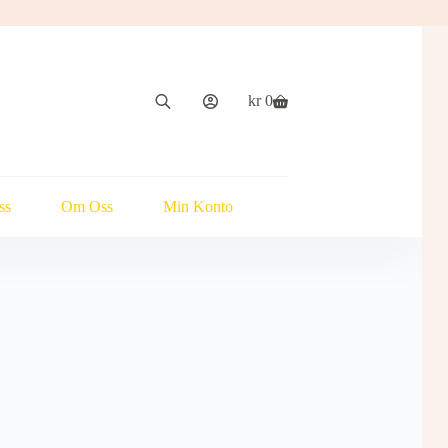
kr
0
Handlekurv
ss
Om Oss
Min Konto