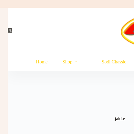
Hopp
til
innholdet
Home
Shop
Sodi Chassie
jakke