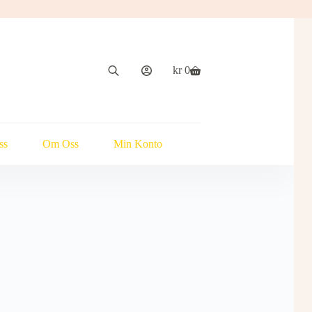
kr
0
Handlekurv
ss
Om Oss
Min Konto