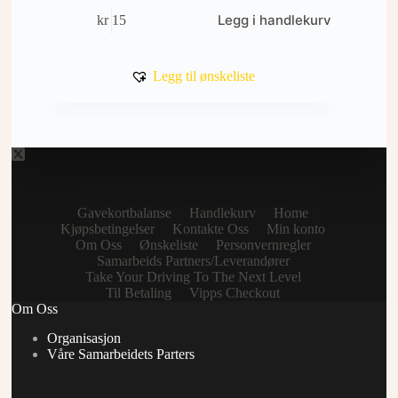
Legg i handlekurv
kr
15
Legg til ønskeliste
Gavekortbalanse
Handlekurv
Home
Kjøpsbetingelser
Kontakte Oss
Min konto
Om Oss
Ønskeliste
Personvernregler
Samarbeids Partners/Leverandører
Take Your Driving To The Next Level
Til Betaling
Vipps Checkout
Om Oss
Organisasjon
Våre Samarbeidets Parters