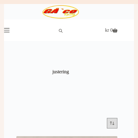
Hopp
til
innholdet
kr
0
Handlekurv
justering