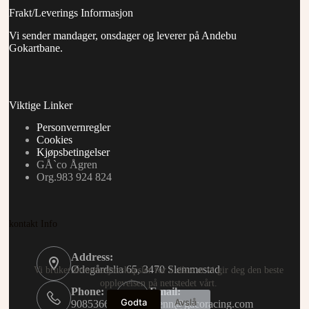
Frakt/Leverings Informasjon
Vi sender mandager, onsdager og leverer på Andebu
Gokartbane.
Viktige Linker
Personvernregler
Cookies
Kjøpsbetingelser
GÅ`co Ågren
Org.983 924 824
kontakt Info
Address:
Ødegårdslia 65, 3470 Slemmestad
Vi bruker informasjonskapsler for å sikre at vi gir deg den beste
opplevelsen på nettstedet vårt.
Phone:
Email:
Godta
Avslå
90853660
glenn@gacoracing.com