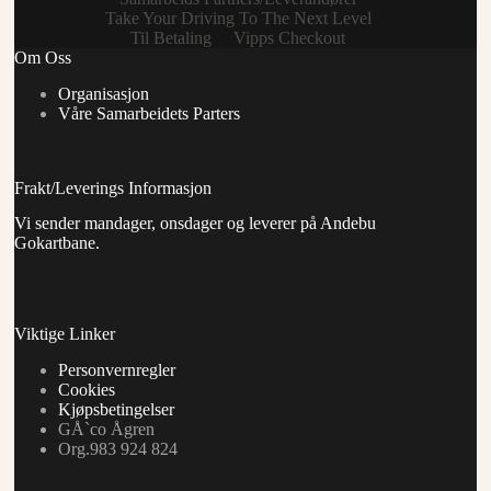
Take Your Driving To The Next Level
Til Betaling
Vipps Checkout
Om Oss
Organisasjon
Våre Samarbeidets Parters
Frakt/Leverings Informasjon
Vi sender mandager, onsdager og leverer på Andebu
Gokartbane.
Viktige Linker
Personvernregler
Cookies
Kjøpsbetingelser
GÅ`co Ågren
Org.983 924 824