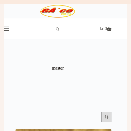
Hopp
til
innholdet
kr
0
Handlekurv
master