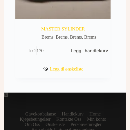
MASTER SYLINDER
Brems
,
Brems
,
Brems
,
Brems
Legg i handlekurv
kr
2170
Legg til ønskeliste
Gavekortbalanse
Handlekurv
Home
Kjøpsbetingelser
Kontakte Oss
Min konto
Om Oss
Ønskeliste
Personvernregler
Samarbeids Partners/Leverandører