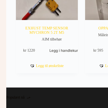
EXHUST TEMP SENSOR
OPPA
MYCHRON 5 2T M5
Målei
AIM tilbehør
Legg i handlekurv
kr
1220
kr
595
Legg til ønskeliste
L
Populært nå