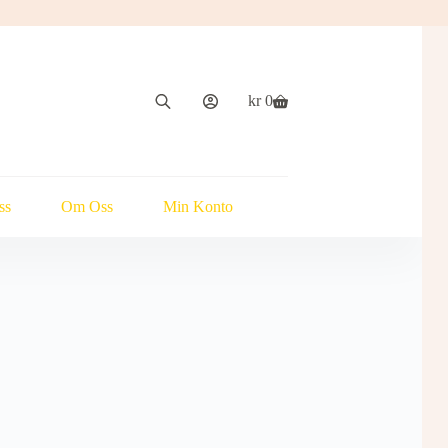
kr
0
Handlekurv
ss
Om Oss
Min Konto