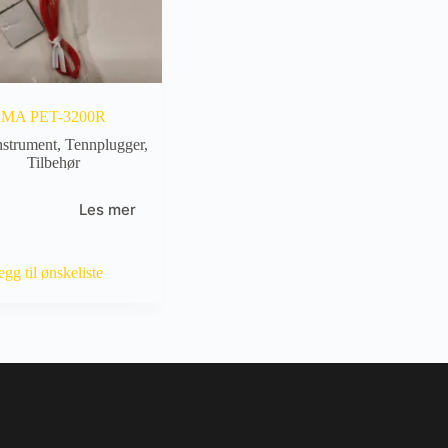
MA PET-3200R
nstrument
,
Tennplugger
,
Tilbehør
Les mer
egg til ønskeliste