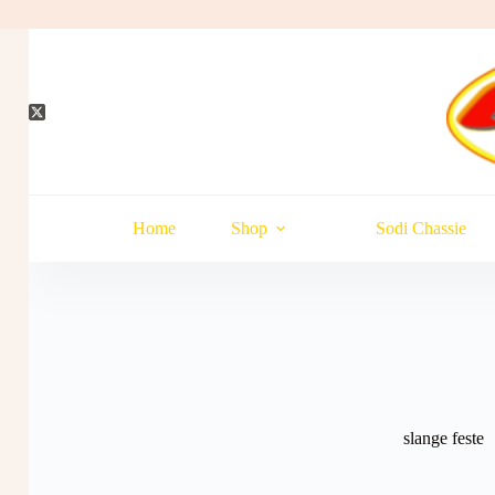
Hopp
til
innholdet
Home
Shop
Sodi Chassie
slange feste