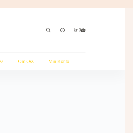
kr
0
Handlekurv
ss
Om Oss
Min Konto