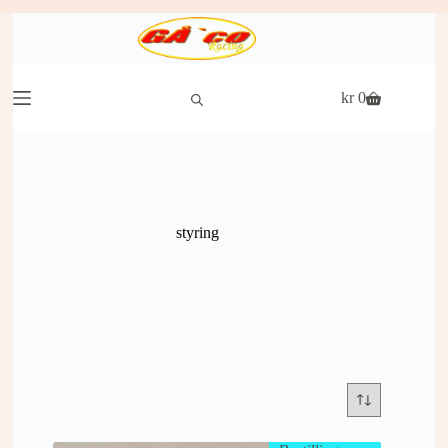
Hopp
til
innholdet
kr
0
Handlekurv
styring