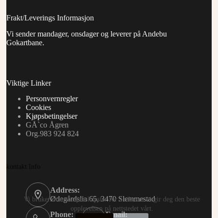
Frakt/Leverings Informasjon
Vi sender mandager, onsdager og leverer på Andebu
Gokartbane.
Viktige Linker
Personvernregler
Cookies
Kjøpsbetingelser
GÅ`co Ågren
Org.983 924 824
kontakt Info
Address:
Ødegårdslia 65, 3470 Slemmestad
Vi bruker informasjonskapsler for å sikre at vi gir deg den beste
opplevelsen på nettstedet vårt.
Phone:
Email: