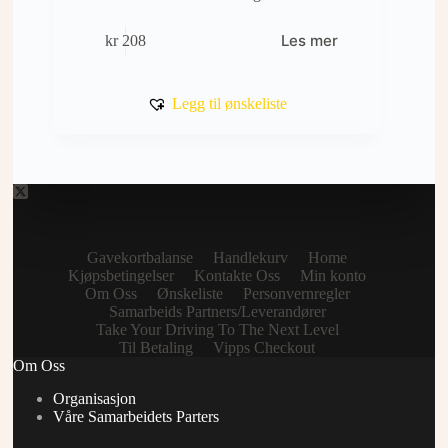
Les mer
kr
208
Legg til ønskeliste
Gavekortbalanse
Handlekurv
Home
Kjøpsbetingelser
Kontakte Oss
Min konto
Om Oss
Ønskeliste
Personvernregler
Samarbeids Partners/Leverandører
Take Your Driving To The Next Level
Til Betaling
Vipps Checkout
Om Oss
Organisasjon
Våre Samarbeidets Parters