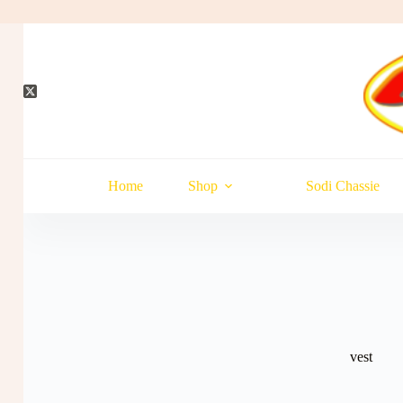
Hopp
til
innholdet
Home
Shop
Sodi Chassie
vest