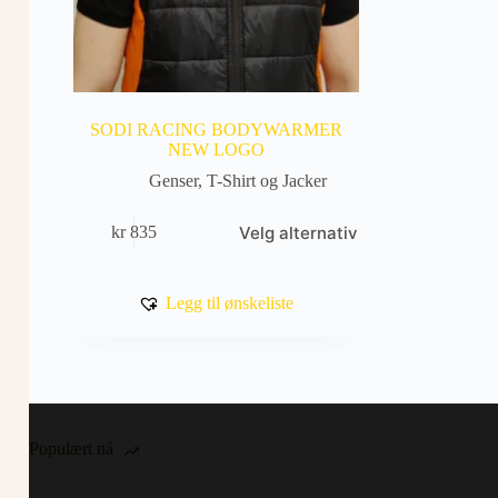
SODI RACING BODYWARMER
NEW LOGO
Genser, T-Shirt og Jacker
Dette
Velg alternativ
kr
835
produktet
har
flere
varianter.
Legg til ønskeliste
Alternativene
kan
velges
på
produktsiden
Populært nå