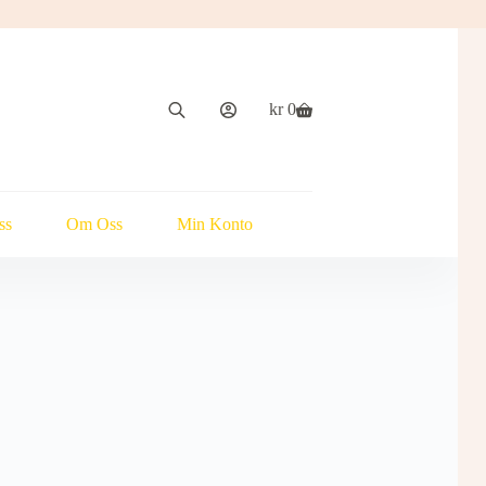
kr
0
Handlekurv
ss
Om Oss
Min Konto