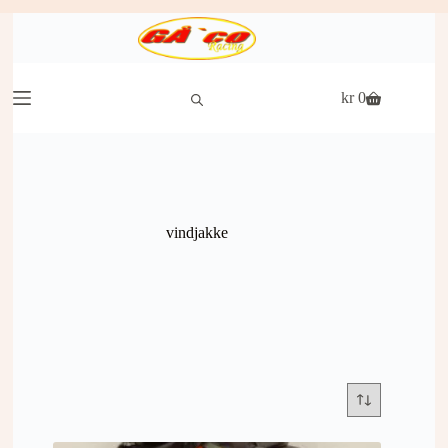
Hopp
til
innholdet
kr
0
Handlekurv
vindjakke