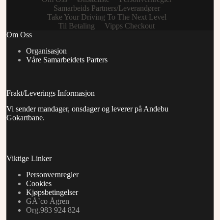
Samarbeids Partners/Leverandører
Take Your Driving To The Next Level
Til Betaling
Vipps Checkout
Om Oss
Organisasjon
Våre Samarbeidets Parters
Frakt/Leverings Informasjon
Vi sender mandager, onsdager og leverer på Andebu
Gokartbane.
Viktige Linker
Personvernregler
Cookies
Kjøpsbetingelser
GÅ`co Ågren
Org.983 924 824