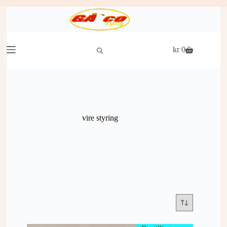
Hopp
til
innholdet
kr
0
Handlekurv
vire styring