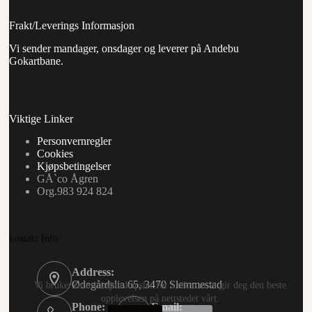
Frakt/Leverings Informasjon
Vi sender mandager, onsdager og leverer på Andebu
Gokartbane.
Viktige Linker
Personvernregler
Cookies
Kjøpsbetingelser
GÅ`co Ågren
Org.983 924 824
kontakt Info
Address:
Ødegårdslia 65, 3470 Slemmestad
Vi bruker informasjonskapsler for å sikre at vi gir deg den beste
opplevelsen på nettstedet vårt.
Phone:
Email: