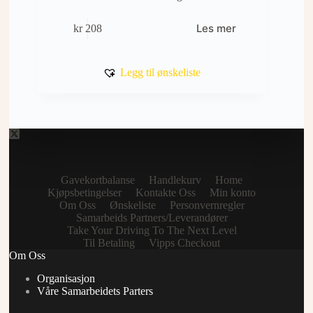
Les mer
kr
208
Legg til ønskeliste
Gavekortbalanse
Handlekurv
Home
Kjøpsbetingelser
Kontakte Oss
Min konto
Om Oss
Ønskeliste
Personvernregler
Samarbeids Partners/Leverandører
Take Your Driving To The Next Level
Til Betaling
Vipps Checkout
Om Oss
Organisasjon
Våre Samarbeidets Parters