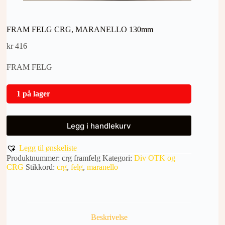
FRAM FELG CRG, MARANELLO 130mm
kr
416
FRAM FELG
1 på lager
Legg i handlekurv
Legg til ønskeliste
Produktnummer:
crg framfelg
Kategori:
Div OTK og
CRG
Stikkord:
crg
,
felg
,
maranello
Beskrivelse