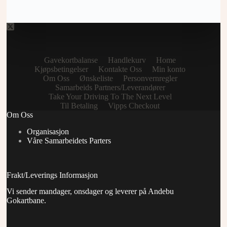
Gavekortbalanse
Handlekurv
Home
Kjøpsbetingelser
Kontakte Oss
Min konto
Om Oss
Ønskeliste
Personvernregler
Samarbeids Partners/Leverandører
Take Your Driving To The Next Level
Til Betaling
Vipps Checkout
Om Oss
Organisasjon
Våre Samarbeidets Parters
Frakt/Leverings Informasjon
Vi sender mandager, onsdager og leverer på Andebu
Gokartbane.