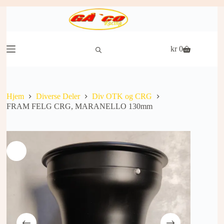
Hopp
til
innholdet
kr
0
Handlekurv
Hjem
Diverse Deler
Div OTK og CRG
FRAM FELG CRG, MARANELLO 130mm