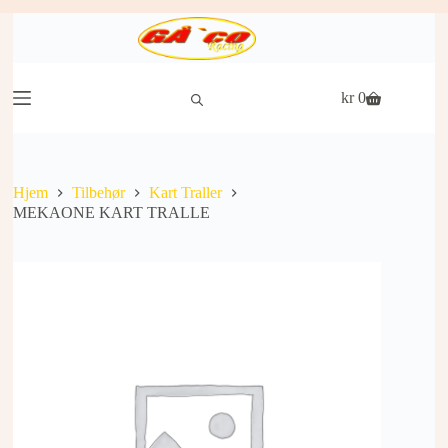
Hopp
til
innholdet
kr
0
Handlekurv
Hjem
Tilbehør
Kart Traller
MEKAONE KART TRALLE