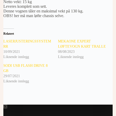
Netto vekt: 15 kg
Leveres komplett som sett.
Denne vognen tåler en maksimal vekt på 130 kg.
OBS! her må man løfte chassis selve.
Relatert
LASERJUSTERINGSSYSTEM
MEKAONE EXPERT
RR
LØFTEVOGN KART TRALLE
10/09/2021
08/08/2023
Liknende innlegg
Liknende innlegg
SODI USB FLASH DRIVE 8
GB
29/07/2021
Liknende innlegg