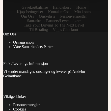
Gavekortbalanse
Handlekurv
Home
Kjøpsbetingelser
Kontakte Oss
Min konto
Om Oss
Ønskeliste
Personvernregler
Samarbeids Partners/Leverandører
Take Your Driving To The Next Level
Til Betaling
Vipps Checkout
Om Oss
Organisasjon
Våre Samarbeidets Parters
Frakt/Leverings Informasjon
Vi sender mandager, onsdager og leverer på Andebu
Gokartbane.
Viktige Linker
Personvernregler
Cookies