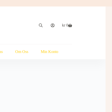
kr
0
Handlekurv
ss
Om Oss
Min Konto