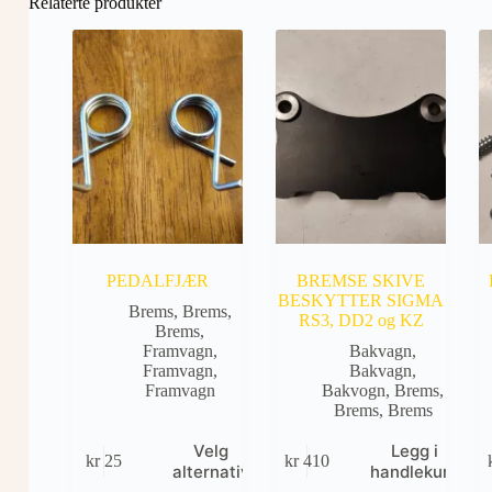
Relaterte produkter
PEDALFJÆR
BREMSE SKIVE
BESKYTTER SIGMA
Brems
,
Brems
,
RS3, DD2 og KZ
Brems
,
Framvagn
,
Bakvagn
,
Framvagn
,
Bakvagn
,
Framvagn
Bakvogn
,
Brems
,
Brems
,
Brems
Dette
Velg
Legg i
kr
25
kr
410
produktet
alternativ
handlekurv
har