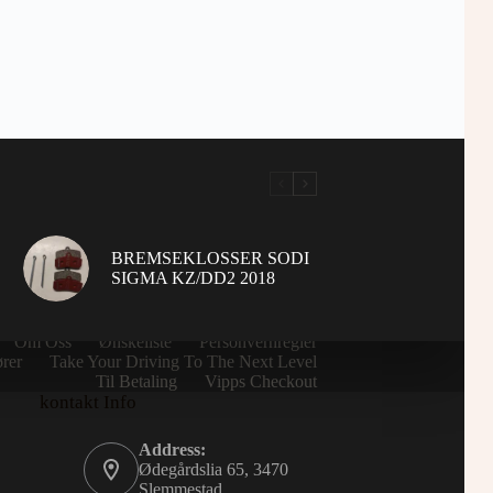
BREMSEKLOSSER SODI
SIGMA KZ/DD2 2018
Home
Kjøpsbetingelser
Kontakte Oss
Om Oss
Ønskeliste
Personvernregler
rer
Take Your Driving To The Next Level
Til Betaling
Vipps Checkout
kontakt Info
Address:
Ødegårdslia 65, 3470
Slemmestad