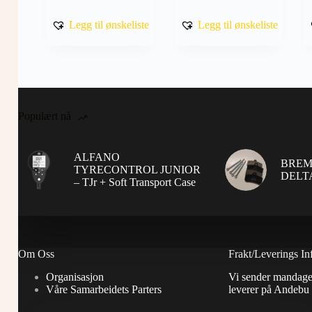
flere
varianter.
Legg til ønskeliste
Legg til ønskeliste
Alternativene
kan
velges
på
produktsiden
Populært nå
ALFANO
BREM
TYRECONTROL JUNIOR
DELTA
– TJr + Soft Transport Case
Om Oss
Frakt/Leverings In
Organisasjon
Vi sender mandage
Våre Samarbeidets Parters
leverer på Andebu