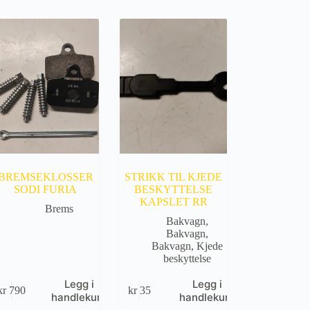
BREMSEKLOSSER
STRIKK TIL KJEDE
SODI FURIA
BESKYTTELSE
KAPSLET RR
Brems
Bakvagn
,
Bakvagn
,
Bakvagn
,
Kjede
beskyttelse
Legg i
Legg i
kr
790
kr
35
handlekurv
handlekurv