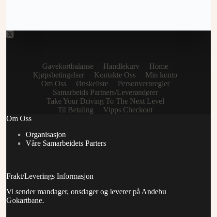
Gavekortbalanse
Handlekurv
Home
Kjøpsbetingelser
Kontakte Oss
Min konto
Om Oss
Ønskeliste
Personvernregler
Samarbeids Partners/Leverandører
Take Your Driving To The Next Level
Til Betaling
Vipps Checkout
Om Oss
Organisasjon
Våre Samarbeidets Parters
Frakt/Leverings Informasjon
Vi sender mandager, onsdager og leverer på Andebu
Gokartbane.