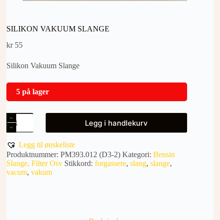
SILIKON VAKUUM SLANGE
kr
55
Silikon Vakuum Slange
5 på lager
SILIKON
Legg i handlekurv
VAKUUM
SLANGE
antall
Legg til ønskeliste
Produktnummer:
PM393.012 (D3-2)
Kategori:
Bensin
Slange, Filter Osv
Stikkord:
forgassere
,
slang
,
slange
,
vacum
,
vakum