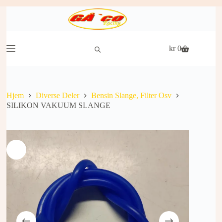
Hopp
til
innholdet
kr
0
Handlekurv
Hjem
Diverse Deler
Bensin Slange, Filter Osv
SILIKON VAKUUM SLANGE