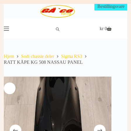
Hopp
Bestillingsvare
til
innholdet
kr
0
Handlekurv
Hjem
Sodi chassie deler
Sigma RS3
RATT KÅPE KG 508 NASSAU PANEL