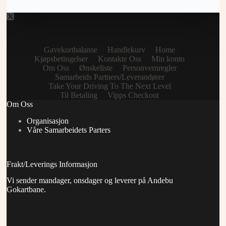
Gavekortbalanse
Handlekurv
Home
Kjøpsbetingelser
Kontakte Oss
Min konto
Om Oss
Ønskeliste
Personvernregler
Samarbeids Partners/Leverandører
Take Your Driving To The Next Level
Til Betaling
Vipps Checkout
Om Oss
Organisasjon
Våre Samarbeidets Parters
Frakt/Leverings Informasjon
Vi sender mandager, onsdager og leverer på Andebu
Gokartbane.