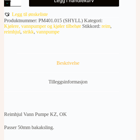
Legg i handlekurv
VANN
PUMPE
KZ,
Legg til ønskeliste
OK
Produktnummer:
PM401.015 (SHYLL)
Kategori:
antall
Kjølere, vannpumper og kjøler tilbehør
Stikkord:
reim
,
reimhjul
,
strikk
,
vannpumpe
Beskrivelse
Tilleggsinformasjon
Reimhjul Vann Pumpe KZ, OK
Passer 50mm bakaksling.