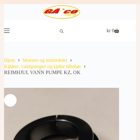
Hopp
til
innholdet
kr
0
Handlekurv
Hjem
Motorer og motordeler
Kjølere, vannpumper og kjøler tilbehør
REIMHJUL VANN PUMPE KZ, OK