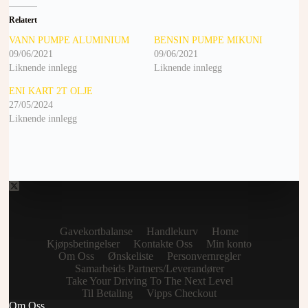
Relatert
VANN PUMPE ALUMINIUM
BENSIN PUMPE MIKUNI
09/06/2021
09/06/2021
Liknende innlegg
Liknende innlegg
ENI KART 2T OLJE
27/05/2024
Liknende innlegg
Gavekortbalanse
Handlekurv
Home
Kjøpsbetingelser
Kontakte Oss
Min konto
Om Oss
Ønskeliste
Personvernregler
Samarbeids Partners/Leverandører
Take Your Driving To The Next Level
Til Betaling
Vipps Checkout
Om Oss