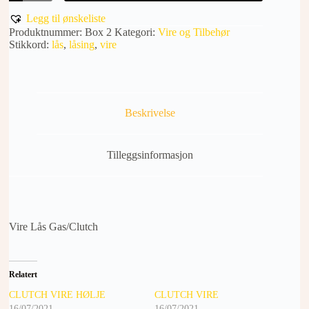
GAS/CLUTCH
antall
Legg til ønskeliste
Produktnummer:
Box 2
Kategori:
Vire og Tilbehør
Stikkord:
lås
,
låsing
,
vire
Beskrivelse
Tilleggsinformasjon
Vire Lås Gas/Clutch
Relatert
CLUTCH VIRE HØLJE
CLUTCH VIRE
16/07/2021
16/07/2021