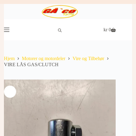
Hopp
til
innholdet
kr
0
Handlekurv
Hjem
Motorer og motordeler
Vire og Tilbehør
VIRE LÅS GAS/CLUTCH