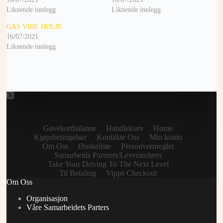
Liknende innlegg
Liknende innlegg
GAS VIRE HØLJE
16/07/2021
Liknende innlegg
Gavekortbalanse
Handlekurv
Home
Kjøpsbetingelser
Kontakte Oss
Min konto
Om Oss
Ønskeliste
Personvernregler
Samarbeids Partners/Leverandører
Take Your Driving To The Next Level
Til Betaling
Vipps Checkout
Om Oss
Organisasjon
Våre Samarbeidets Parters