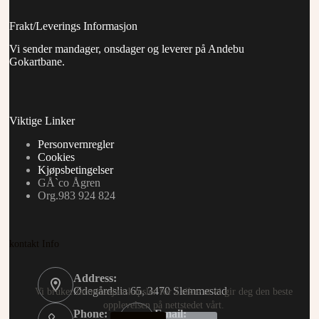
Frakt/Leverings Informasjon
Vi sender mandager, onsdager og leverer på Andebu
Gokartbane.
Viktige Linker
Personvernregler
Cookies
Kjøpsbetingelser
GÅ`co Ågren
Org.983 924 824
kontakt Info
Address:
Ødegårdslia 65, 3470 Slemmestad
Vi bruker informasjonskapsler for å sikre at vi gir deg den beste
opplevelsen på nettstedet vårt.
Phone:
Email: