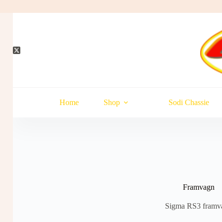
Hopp
til
innholdet
Home
Shop
Sodi Chassie
Framvagn
Sigma RS3 framv