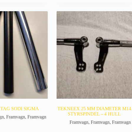
kan
velges
på
produktsiden
STAG SODI SIGMA
TEKNEEX 25 MM DIAMETER M14
STYRSPINDEL – 4 HULL
gn
,
Framvagn
,
Framvagn
Framvagn
,
Framvagn
,
Framvagn
Dette