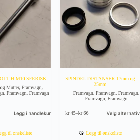
OLT H M10 SFERISK
SPINDEL DISTANSER 17mm og
25mm
 og Mutter
,
Framvagn
,
gn
,
Framvagn
,
Framvagn
Framvagn
,
Framvagn
,
Framvagn
,
Framvagn
,
Framvagn
Dette
Legg i handlekurv
Velg alternativ
kr
45
–
kr
66
produktet
Prisområde:
har
kr 45
flere
til
varianter.
kr 66
egg til ønskeliste
Legg til ønskeliste
Alternativene