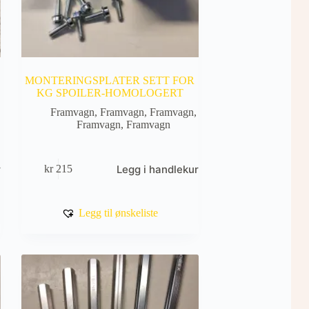
MONTERINGSPLATER SETT FOR
KG SPOILER-HOMOLOGERT
Framvagn
,
Framvagn
,
Framvagn
,
Framvagn
,
Framvagn
rv
Legg i handlekurv
kr
215
Legg til ønskeliste