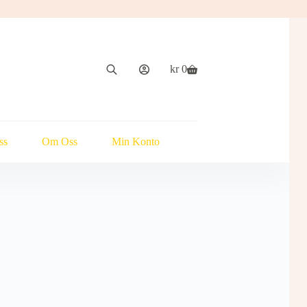
kr
0
Handlekurv
ss
Om Oss
Min Konto