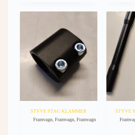
kan
velges
på
produktsiden
STYVE STAG KLAMMER
STYVE 
Framvagn
,
Framvagn
,
Framvagn
Framva
Dette
Dette