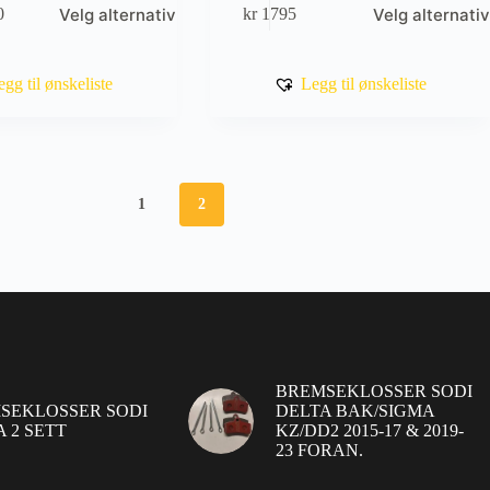
Velg alternativ
Velg alternativ
0
kr
1795
produktet
råde:
har
flere
varianter.
egg til ønskeliste
Legg til ønskeliste
Alternativene
kan
velges
på
produktsiden
1
2
BREMSEKLOSSER SODI
SEKLOSSER SODI
DELTA BAK/SIGMA
 2 SETT
KZ/DD2 2015-17 & 2019-
23 FORAN.
Gavekortbalanse
Handlekurv