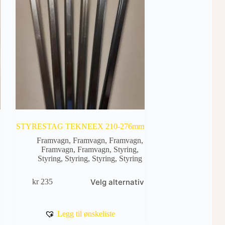
STYRESTAG TEKNEEX 210-276mm
Framvagn
,
Framvagn
,
Framvagn
,
Framvagn
,
Framvagn
,
Styring
,
Styring
,
Styring
,
Styring
,
Styring
Dette
Velg alternativ
kr
235
produktet
har
flere
varianter.
Legg til ønskeliste
Alternativene