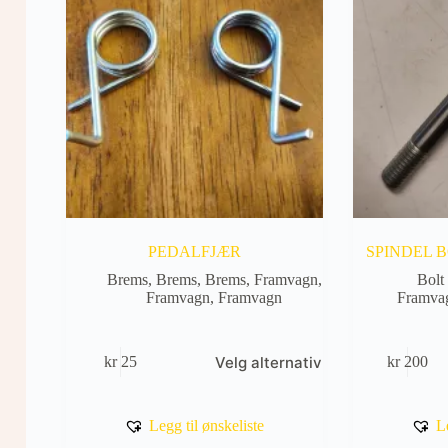
PEDALFJÆR
SPINDEL B
Brems
,
Brems
,
Brems
,
Framvagn
,
Bolt
Framvagn
,
Framvagn
Framva
Dette
Velg alternativ
kr
25
kr
200
produktet
har
flere
varianter.
Legg til ønskeliste
L
Alternativene