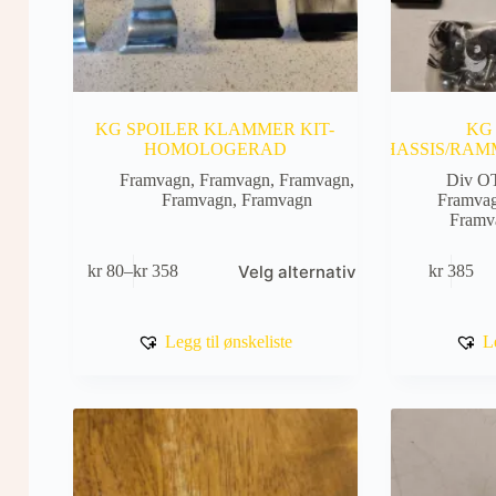
KG SPOILER KLAMMER KIT-
KG
HOMOLOGERAD
CHASSIS/RAM
Framvagn
,
Framvagn
,
Framvagn
,
Div O
Framvagn
,
Framvagn
Framva
Framv
Dette
Velg alternativ
kr
80
–
kr
358
kr
385
produktet
Prisområde:
har
kr 80
flere
til
varianter.
kr 358
Legg til ønskeliste
L
Alternativene
kan
velges
på
produktsiden