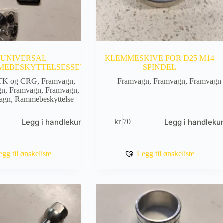
 UNIVERSAL
KLEMMESKIVE FOR D25 M14
MEBESKYTTELSESSETT
SPINDEL
TK og CRG
,
Framvagn
,
Framvagn
,
Framvagn
,
Framvagn
gn
,
Framvagn
,
Framvagn
,
agn
,
Rammebeskyttelse
Legg i handlekurv
Legg i handleku
kr
70
egg til ønskeliste
Legg til ønskeliste