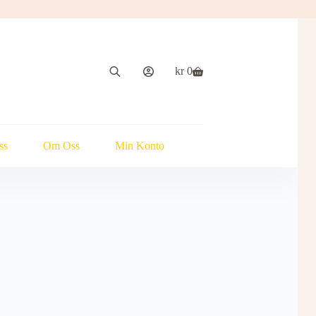
kr
0
Handlekurv
ss
Om Oss
Min Konto