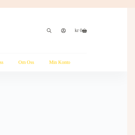
kr
0
Handlekurv
ss
Om Oss
Min Konto