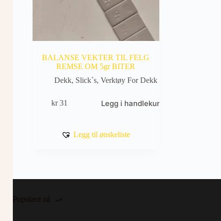
BALANSE VEKTER TIL FELG
REMSE OM 5gr BITER
Dekk
,
Slick`s
,
Verktøy For Dekk
Legg i handlekurv
kr
31
Legg til ønskeliste
Populært nå