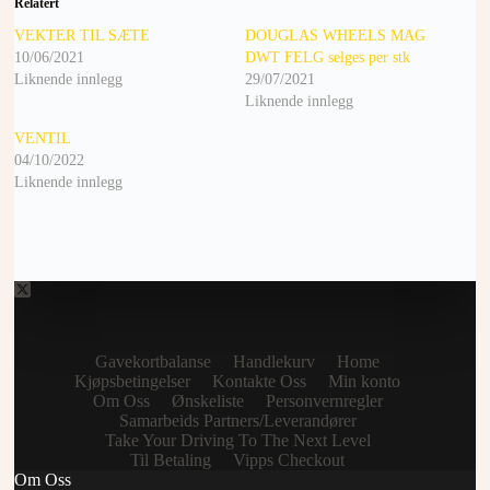
Relatert
VEKTER TIL SÆTE
DOUGLAS WHEELS MAG
10/06/2021
DWT FELG selges per stk
Liknende innlegg
29/07/2021
Liknende innlegg
VENTIL
04/10/2022
Liknende innlegg
Gavekortbalanse
Handlekurv
Home
Kjøpsbetingelser
Kontakte Oss
Min konto
Om Oss
Ønskeliste
Personvernregler
Samarbeids Partners/Leverandører
Take Your Driving To The Next Level
Til Betaling
Vipps Checkout
Om Oss