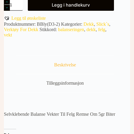
BALANSE
Legg i handlekurv
VEKTER
TIL
FELG
Legg til ønskeliste
REMSE
Produktnummer:
BBly(D3-2)
Kategorier:
Dekk
,
Slick`s
,
OM
Verktøy For Dekk
Stikkord:
balanseringen
,
dekk
,
felg
,
5gr
vekt
BITER
antall
Beskrivelse
Tilleggsinformasjon
Selvklebende Balanse Vekter Til Felg Remse Om 5gr Biter