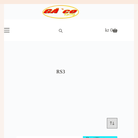
Hopp
til
innholdet
kr
0
Handlekurv
RS3