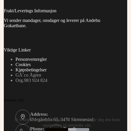
Frakt/Leverings Informasjon
Vi sender mandager, onsdager og leverer på Andebu
Gokartbane.
Viktige Linker
Personvernregler
Cookies
Kjøpsbetingelser
GÅ`co Ågren
Org.983 924 824
kontakt Info
Address:
Ødegårdslia 65, 3470 Slemmestad
Vi bruker informasjonskapsler for å sikre at vi gir deg den beste
opplevelsen på nettstedet vårt.
Phone:
Email: