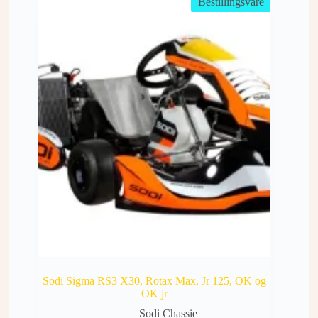
Bestillingsvare
Sodi Sigma RS3 X30, Rotax Max, Jr 125, OK og
OK jr
Sodi Chassie