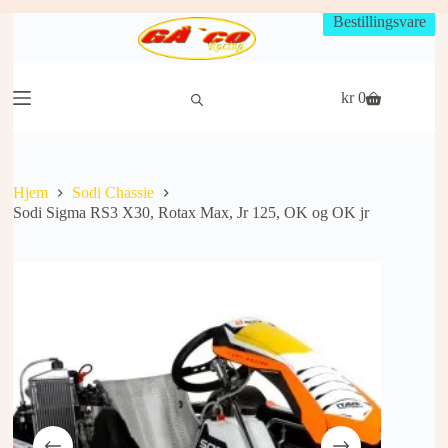
Hopp
Bestillingsvare
til
innholdet
kr
0
Handlekurv
Hjem
Sodi Chassie
Sodi Sigma RS3 X30, Rotax Max, Jr 125, OK og OK jr