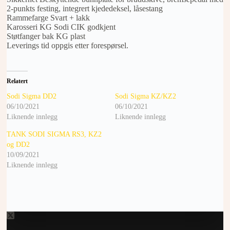
2-punkts festing, integrert kjededeksel, låsestang
Rammefarge Svart + lakk
Karosseri KG Sodi CIK godkjent
Støtfanger bak KG plast
Leverings tid oppgis etter forespørsel.
Relatert
Sodi Sigma DD2
Sodi Sigma KZ/KZ2
06/10/2021
06/10/2021
Liknende innlegg
Liknende innlegg
TANK SODI SIGMA RS3, KZ2
og DD2
10/09/2021
Liknende innlegg