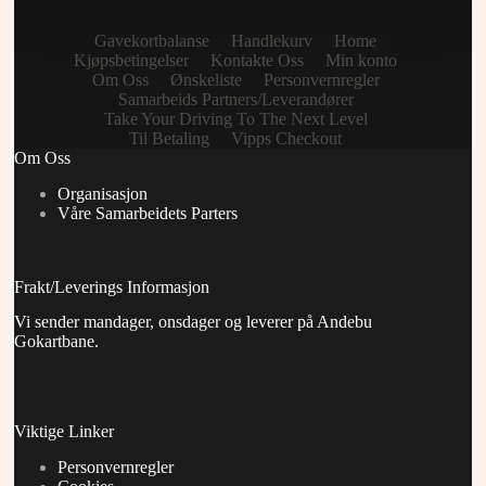
Gavekortbalanse
Handlekurv
Home
Kjøpsbetingelser
Kontakte Oss
Min konto
Om Oss
Ønskeliste
Personvernregler
Samarbeids Partners/Leverandører
Take Your Driving To The Next Level
Til Betaling
Vipps Checkout
Om Oss
Organisasjon
Våre Samarbeidets Parters
Frakt/Leverings Informasjon
Vi sender mandager, onsdager og leverer på Andebu
Gokartbane.
Viktige Linker
Personvernregler