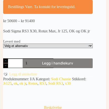
Bestillings Vare. Ta kontakt for leveringstid.
Prisområde:
kr
50600
–
kr
91400
kr 50600
til
Sodi Sigma RS3 X30, Rotax Max, Jr 125, OK og OK jr
kr 91400
Levert med
Sodi
Legg i handlekurv
Sigma
RS3
X30,
Legg til ønskeliste
Rotax
Produktnummer:
I/A
Kategori:
Sodi Chassie
Stikkord:
Max,
Jr125
,
ok
,
ok jr
,
Rotax
,
RS3
,
Sodi RS3
,
x30
Jr
125,
OK
og
OK
jr
Beskrivelse