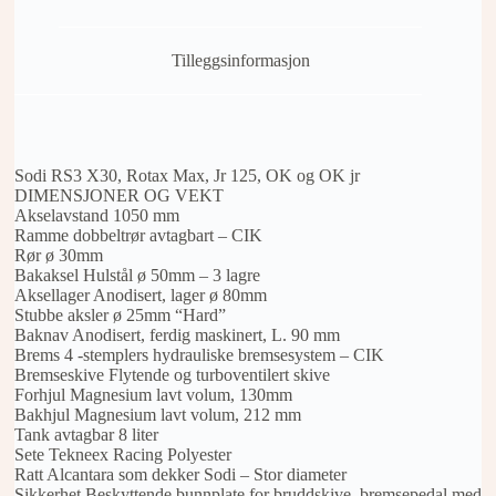
antall
Tilleggsinformasjon
Sodi RS3 X30, Rotax Max, Jr 125, OK og OK jr
DIMENSJONER OG VEKT
Akselavstand 1050 mm
Ramme dobbeltrør avtagbart – CIK
Rør ø 30mm
Bakaksel Hulstål ø 50mm – 3 lagre
Aksellager Anodisert, lager ø 80mm
Stubbe aksler ø 25mm “Hard”
Baknav Anodisert, ferdig maskinert, L. 90 mm
Brems 4 -stemplers hydrauliske bremsesystem – CIK
Bremseskive Flytende og turboventilert skive
Forhjul Magnesium lavt volum, 130mm
Bakhjul Magnesium lavt volum, 212 mm
Tank avtagbar 8 liter
Sete Tekneex Racing Polyester
Ratt Alcantara som dekker Sodi – Stor diameter
Sikkerhet Beskyttende bunnplate for bruddskive, bremsepedal med